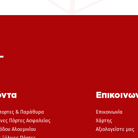
όντα
Επικοινω
ορτες & Παράθυρα
Επικοινωνία
νες Πόρτες Ασφαλείας
Χάρτης
όδου Αλουμινίου
Αξιολογείστε μας
 Ξύλινες Πόρτες